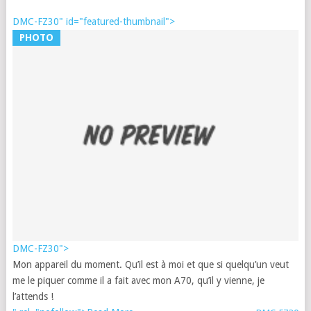
DMC-FZ30" id="featured-thumbnail">
D
PHOTO
F
R
L
D
F
Fr
|
29
no
20
DMC-FZ30">
Mon appareil du moment. Qu’il est à moi et que si quelqu’un veut
me le piquer comme il a fait avec mon A70, qu’il y vienne, je
l’attends !