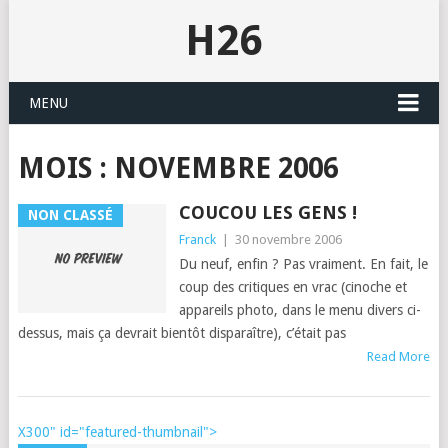
H26
MENU
MOIS :
NOVEMBRE 2006
COUCOU LES GENS !
NON CLASSÉ
Franck
|
30 novembre 2006
Du neuf, enfin ? Pas vrai­ment. En fait, le
coup des cri­tiques en vrac (cinoche et
appareils pho­to, dans le menu divers ci-
dessus, mais ça devrait bien­tôt dis­paraître), c’é­tait pas
Read More
X300" id="featured-thumbnail">