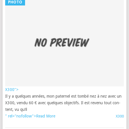
X
PHOTO
R
X
Fr
|
29
no
20
X300">
Il y a quelques années, mon pater­nel est tombé nez à nez avec un
X300, ven­du 60 € avec quelques objec­tifs. Il est revenu tout con­
tent, vu qu’il
" rel="nofollow">Read More
X300