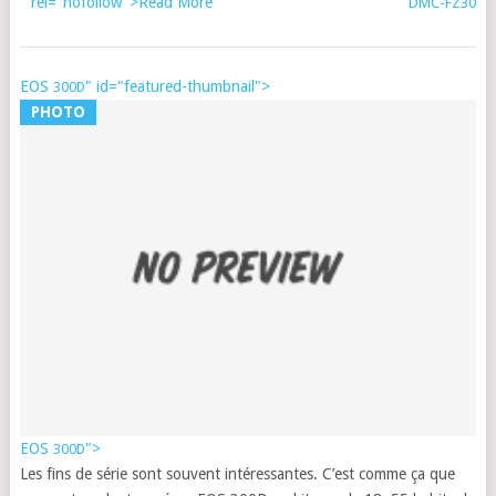
" rel="nofollow">Read More
DMC-FZ30
EOS
" id="featured-thumbnail">
300D
E
PHOTO
R
E
Fr
|
29
no
20
EOS
">
300D
Les fins de série sont sou­vent intéres­santes. C’est comme ça que