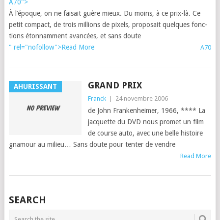
A70">
À l’époque, on ne fai­sait guère mieux. Du moins, à ce prix-là. Ce
petit com­pact, de trois mil­lions de pix­els, pro­po­sait quelques fonc­
tions éton­nam­ment avancées, et sans doute
" rel="nofollow">Read More
A70
GRAND PRIX
AHURISSANT
Franck
|
24 novembre 2006
de John Franken­heimer, 1966, **** La
jacquette du DVD nous promet un film
de course auto, avec une belle his­toire
gnamour au milieu… Sans doute pour ten­ter de ven­dre
Read More
POSTS
SEARCH
NAVIGATION