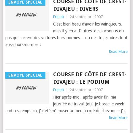
COURSE DE CÔTE DE CREST-
ENVOYÉ SPÉCIAL
DIVAJEU : DIVERS
Franck
|
24 septembre 2007
C’est bien beau d’avoir les vain­queurs,
mais il y en a d’autres, des incon­nus ou
pas qui sor­tent des voitures hors-normes… ou des tra­jec­toires tout
aus­si hors-normes !
Read More
COURSE DE CÔTE DE CREST-
ENVOYÉ SPÉCIAL
DIVAJEU : LE PODIUM
Franck
|
24 septembre 2007
Hier après-midi, après avoir fini ma
journée de tra­vail (oui, je bosse le week-
end ces temps-ci), j’ai été m’a­muser un peu à coté de chez moi : j’ai
Read More