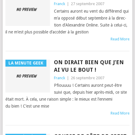
Franck
|
27 septembre 2007
Cer­tains auront eu vent du dif­férend qui
m’a opposé début sep­tem­bre à la direc­
tion d’Alexan­drie Online. Suite à celui-ci,
il ne m’est plus pos­si­ble d’ac­céder à la ges­tion
Read More
ON DIRAIT BIEN QUE J’EN
LA MINUTE GEEK
AI VU LE BOUT !
Franck
|
26 septembre 2007
Pfiou­u­uu ! Cer­tains auront peut-être
suivi que, depuis hier après-midi, ce site
était mort. À cela, une rai­son sim­ple : le mieux est l’en­ne­mi
du bien ! C’est une mise
Read More