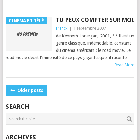
TU PEUX COMPTER SUR MOI
CINÉMA ET TÉLÉ
Franck
|
1 septembre 2007
de Ken­neth Lon­er­gan, 2001, ** Il est un
genre clas­sique, indé­mod­able, con­stant
du ciné­ma améri­cain : le road movie. Le
road movie décrit l’im­men­sité de ce pays gigan­tesque, il racon­te
Read More
POSTS
Older posts
NAVIGATION
SEARCH
ARCHIVES