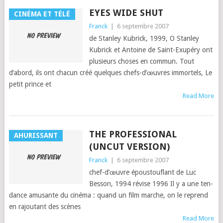
EYES WIDE SHUT
CINÉMA ET TÉLÉ
Franck
|
6 septembre 2007
de Stan­ley Kubrick, 1999, O Stan­ley
Kubrick et Antoine de Saint-Exupéry ont
plusieurs choses en commun. Tout
d’abord, ils ont cha­cun créé quelques chefs-d’œu­vres immor­tels, Le
petit prince et
Read More
THE PROFESSIONAL
AHURISSANT
(UNCUT VERSION)
Franck
|
6 septembre 2007
chef-d’œu­vre épous­tou­flant de Luc
Besson, 1994 révise 1996 Il y a une ten­
dance amu­sante du ciné­ma : quand un film marche, on le reprend
en rajoutant des scènes
Read More