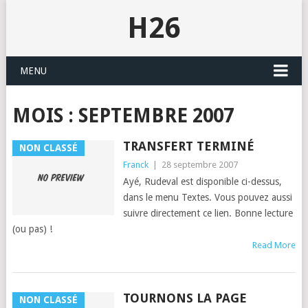
H26
MENU
MOIS :
SEPTEMBRE 2007
TRANSFERT TERMINÉ
NON CLASSÉ
Franck
|
28 septembre 2007
Ayé, Rude­val est disponible ci-dessus,
dans le menu Textes. Vous pou­vez aus­si
suiv­re directe­ment ce lien. Bonne lec­ture
(ou pas) !
Read More
TOURNONS LA PAGE
NON CLASSÉ