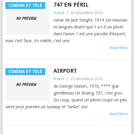
747 EN PÉRIL
CINÉMA ET TÉLÉ
Franck
|
26 décembre 2014
nanar de Jack Smight, 1974 Les mau­vais­
es langues dis­ent que Y a‑t-il un pilote
dans l’avion ? est une par­o­die d’Air­port,
mais c’est faux. En réal­ité, c’est une
Read More
AIRPORT
CINÉMA ET TÉLÉ
Franck
|
25 décembre 2014
de George Seaton, 1970, **** (par
gentillesse) Un Boe­ing 707, c’est gros.
Du coup, quand un pilote coupe un peu
ser­ré pour pren­dre un taxi­way et “tanke” son
Read More