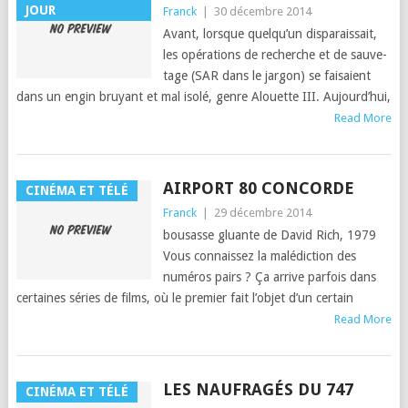
JOUR
Franck
|
30 décembre 2014
Avant, lorsque quelqu’un dis­parais­sait,
les opéra­tions de recherche et de sauve­
tage (SAR dans le jar­gon) se fai­saient
dans un engin bruyant et mal isolé, genre Alou­ette III. Aujour­d’hui,
Read More
AIRPORT 80 CONCORDE
CINÉMA ET TÉLÉ
Franck
|
29 décembre 2014
bousasse glu­ante de David Rich, 1979
Vous con­nais­sez la malé­dic­tion des
numéros pairs ? Ça arrive par­fois dans
cer­taines séries de films, où le pre­mier fait l’ob­jet d’un cer­tain
Read More
LES NAUFRAGÉS DU 747
CINÉMA ET TÉLÉ