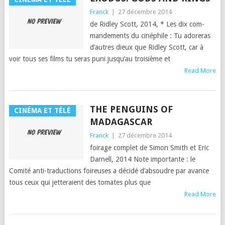
Franck
|
27 décembre 2014
de Rid­ley Scott, 2014, * Les dix com­
man­de­ments du cinéphile : Tu ador­eras
d’autres dieux que Rid­ley Scott, car à
voir tous ses films tu seras puni jusqu’au troisième et
Read More
THE PENGUINS OF
CINÉMA ET TÉLÉ
MADAGASCAR
Franck
|
27 décembre 2014
foirage com­plet de Simon Smith et Eric
Dar­nell, 2014 Note impor­tante : le
Comité anti-tra­duc­tions foireuses a décidé d’ab­soudre par avance
tous ceux qui jet­teraient des tomates plus que
Read More