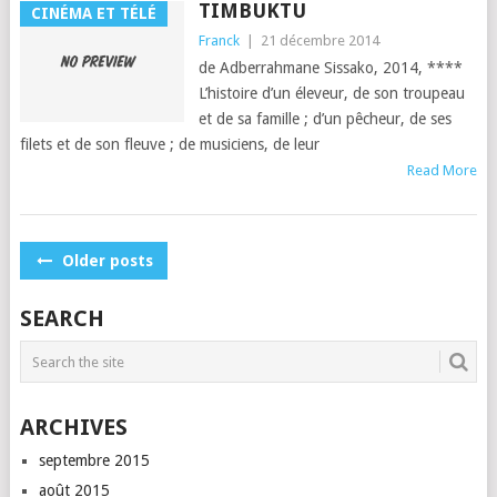
TIMBUKTU
CINÉMA ET TÉLÉ
Franck
|
21 décembre 2014
de Adber­rah­mane Sis­sako, 2014, ****
L’his­toire d’un éleveur, de son trou­peau
et de sa famille ; d’un pêcheur, de ses
filets et de son fleuve ; de musi­ciens, de leur
Read More
POSTS
Older posts
NAVIGATION
SEARCH
ARCHIVES
septembre 2015
août 2015