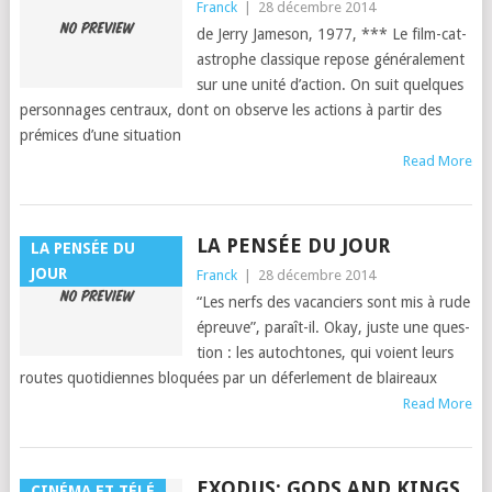
Franck
|
28 décembre 2014
de Jer­ry Jame­son, 1977, *** Le film-cat­
a­stro­phe clas­sique repose générale­ment
sur une unité d’ac­tion. On suit quelques
per­son­nages cen­traux, dont on observe les actions à par­tir des
prémices d’une sit­u­a­tion
Read More
LA PENSÉE DU JOUR
LA PENSÉE DU
JOUR
Franck
|
28 décembre 2014
“Les nerfs des vacanciers sont mis à rude
épreuve”, paraît-il. Okay, juste une ques­
tion : les autochtones, qui voient leurs
routes quo­ti­di­ennes blo­quées par un défer­lement de blaireaux
Read More
EXODUS: GODS AND KINGS
CINÉMA ET TÉLÉ