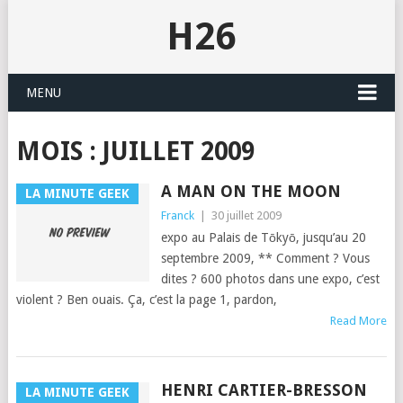
H26
MENU
MOIS :
JUILLET 2009
A MAN ON THE MOON
LA MINUTE GEEK
Franck
|
30 juillet 2009
expo au Palais de Tōkyō, jusqu’au 20
sep­tem­bre 2009, ** Com­ment ? Vous
dites ? 600 pho­tos dans une expo, c’est
violent ? Ben ouais. Ça, c’est la page 1, par­don,
Read More
HENRI CARTIER-BRESSON
LA MINUTE GEEK