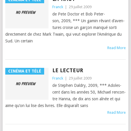
Franck
|
29 juillet 2009
de Pete Doc­tor et Bob Peter­
son, 2009, *** Un gamin rêvant d’aven­
tures croise un garçon man­qué sor­ti
directe­ment de chez Mark Twain, qui veut explor­er l’Amérique du
Sud. Un cer­tain
Read More
LE LECTEUR
CINÉMA ET TÉLÉ
Franck
|
29 juillet 2009
de Stephen Daldry, 2009, *** Ado­les­
cent dans les années 50, Michael ren­con­
tre Han­na, de dix ans son aînée et qui
aime qu’on lui lise des livres. Elle dis­paraît sans
Read More