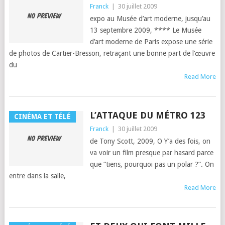
Franck
|
30 juillet 2009
expo au Musée d’art mod­erne, jusqu’au
13 sep­tem­bre 2009, **** Le Musée
d’art mod­erne de Paris expose une série
de pho­tos de Carti­er-Bres­son, retraçant une bonne part de l’œu­vre
du
Read More
L’ATTAQUE DU MÉTRO 123
CINÉMA ET TÉLÉ
Franck
|
30 juillet 2009
de Tony Scott, 2009, O Y’a des fois, on
va voir un film presque par hasard parce
que “tiens, pourquoi pas un polar ?”. On
entre dans la salle,
Read More