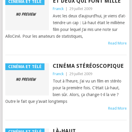
ET DEUX QUI FONT MILLE
CINÉMA ET TÉLÉ
Franck
|
29 juillet 2009
Avec les deux d’au­jour­d’hui, je viens d’at­
tein­dre un cap : Là-haut était le mil­lième
film pour lequel j’ai mis une note sur
AlloCiné. Pour les ama­teurs de sta­tis­tiques,
Read More
CINÉMA STÉRÉOSCOPIQUE
CINÉMA ET TÉLÉ
Franck
|
29 juillet 2009
Tout à l’heure, j’ai vu un film en stéréo
pour la pre­mière fois. C’é­tait Là-haut,
bien sûr. Alors, ça change-t-il la vie ?
Out­re le fait que y’avait longtemps
Read More
LÀ-HAUT
CINÉMA ET TÉLÉ