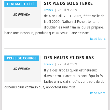
SIX PIEDS SOUS TERRE
CINÉMA ET TÉLÉ
Franck
|
28 juillet 2009
de Alan Ball, 2001–2005, **** Veille de
Noël 2000. Nathaniel Fish­er, ten­tant
d’ou­bli­er le raout famil­ial qui se pré­pare,
baise une incon­nue, pen­dant que sa sœur Claire s’es­saie
Read More
DES HAUTS ET DES BAS
PRISE DE COURGE
Franck
|
27 juillet 2009
Il y a des arti­cles qu’on est heureux
d’avoir écrit. Parce qu’ils sont équili­brés,
faciles à lire, clairs, qu’ils vont au-delà du
dis­cours d’un com­mu­niqué, appor­tent une mise
Read More