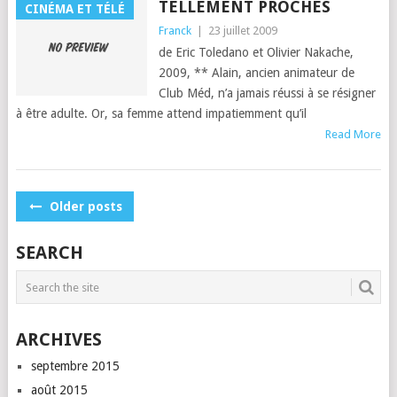
TELLEMENT PROCHES
CINÉMA ET TÉLÉ
Franck
|
23 juillet 2009
de Eric Toledano et Olivi­er Nakache,
2009, ** Alain, ancien ani­ma­teur de
Club Méd, n’a jamais réus­si à se résign­er
à être adulte. Or, sa femme attend impatiem­ment qu’il
Read More
POSTS
Older posts
NAVIGATION
SEARCH
ARCHIVES
septembre 2015
août 2015