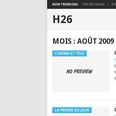
NOW TRENDING:
THE PROGRAM
EV
H26
MOIS :
AOÛT 2009
CINÉMA ET TÉLÉ
F
I
b
q
LA PENSÉE DU JOUR