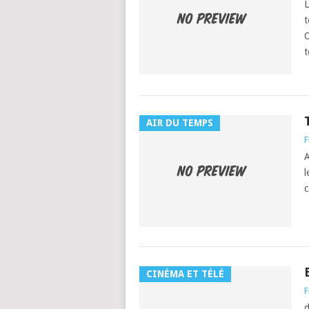
L
t
O
t
AIR DU TEMPS
F
A
l
c
CINÉMA ET TÉLÉ
F
d