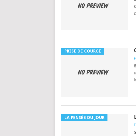
s
c
PRISE DE COURGE
F
8
u
l
LA PENSÉE DU JOUR
F
S