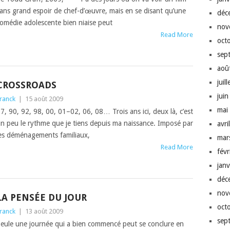
ans grand espoir de chef-d’œu­vre, mais en se dis­ant qu’une
déc
omédie ado­les­cente bien niaise peut
nov
Read More
oct
sep
aoû
juil
CROSSROADS
jui
ranck
|
15 août 2009
mai
7, 90, 92, 98, 00, 01–02, 06, 08… Trois ans ici, deux là, c’est
n peu le rythme que je tiens depuis ma nais­sance. Imposé par
avri
es démé­nage­ments famil­i­aux,
mar
Read More
fév
jan
déc
nov
LA PENSÉE DU JOUR
oct
ranck
|
13 août 2009
sep
eule une journée qui a bien com­mencé peut se con­clure en