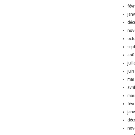
fév
jan
déc
nov
oct
sep
aoû
juil
jui
mai
avri
mar
fév
jan
déc
nov