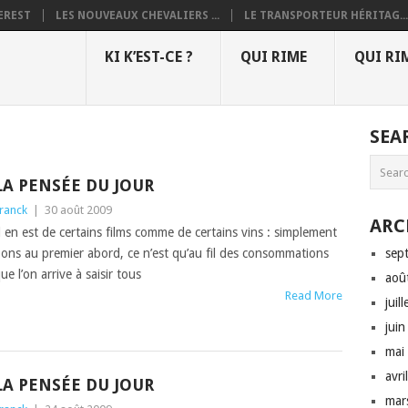
EREST
LES NOUVEAUX CHEVALIERS ...
LE TRANSPORTEUR HÉRITAG...
KI K’EST-CE ?
QUI RIME
QUI RI
SEA
LA PENSÉE DU JOUR
ranck
|
30 août 2009
ARC
l en est de cer­tains films comme de cer­tains vins : sim­ple­ment
ons au pre­mier abord, ce n’est qu’au fil des con­som­ma­tions
sep
ue l’on arrive à saisir tous
aoû
Read More
juil
jui
mai
avri
LA PENSÉE DU JOUR
mar