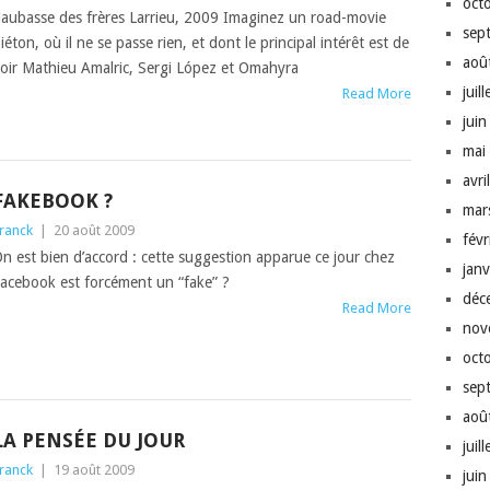
oct
aubasse des frères Lar­rieu, 2009 Imag­inez un road-movie
sep
ié­ton, où il ne se passe rien, et dont le prin­ci­pal intérêt est de
aoû
oir Math­ieu Amal­ric, Ser­gi López et Omahyra
juil
Read More
jui
mai
avri
FAKEBOOK ?
mar
ranck
|
20 août 2009
fév
n est bien d’ac­cord : cette sug­ges­tion apparue ce jour chez
jan
ace­book est for­cé­ment un “fake” ?
déc
Read More
nov
oct
sep
aoû
LA PENSÉE DU JOUR
juil
ranck
|
19 août 2009
jui