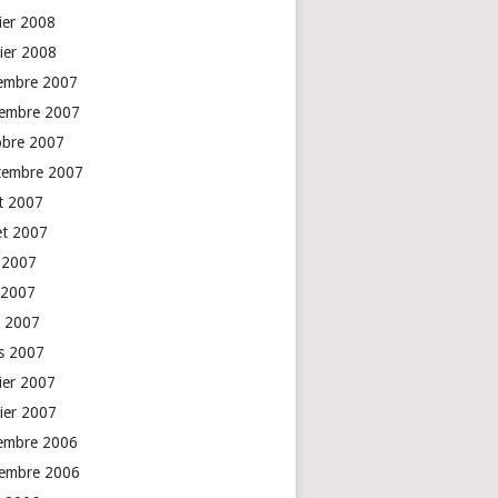
rier 2008
vier 2008
embre 2007
embre 2007
obre 2007
tembre 2007
t 2007
let 2007
n 2007
 2007
l 2007
s 2007
rier 2007
vier 2007
embre 2006
embre 2006