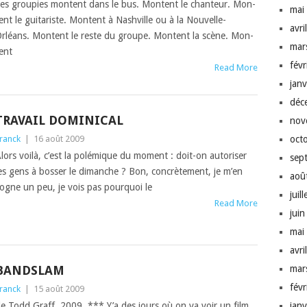
es groupies mon­tent dans le bus. Mon­tent le chanteur. Mon­
mai
ent le gui­tariste. Mon­tent à Nashville ou à la Nou­velle-
avri
rléans. Mon­tent le reste du groupe. Mon­tent la scène. Mon­
mar
ent
fév
Read More
jan
déc
TRAVAIL DOMINICAL
nov
ranck
|
16 août 2009
oct
lors voilà, c’est la polémique du moment : doit-on autoris­er
sep
es gens à boss­er le dimanche ? Bon, con­crète­ment, je m’en
aoû
ogne un peu, je vois pas pourquoi le
juil
Read More
jui
mai
avri
BANDSLAM
mar
fév
ranck
|
15 août 2009
e Todd Graff, 2009, *** Y’a des jours où on va voir un film
jan