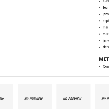
avri
fév
jan
sep
mai
mar
jan
déc
MET
Con