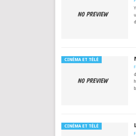
F
Y
u
d
CINÉMA ET TÉLÉ
F
d
h
b
CINÉMA ET TÉLÉ
F