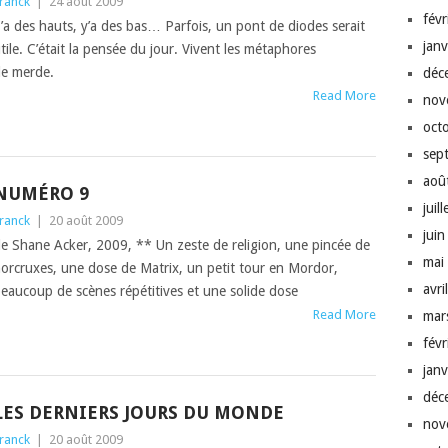
ranck
|
24 août 2009
fév
’a des hauts, y’a des bas… Par­fois, un pont de diodes serait
jan
tile. C’é­tait la pen­sée du jour. Vivent les métaphores
e merde.
déc
Read More
nov
oct
sep
aoû
NUMÉRO 9
juil
ranck
|
20 août 2009
jui
e Shane Ack­er, 2009, ** Un zeste de reli­gion, une pincée de
mai
or­crux­es, une dose de Matrix, un petit tour en Mor­dor,
avri
eau­coup de scènes répéti­tives et une solide dose
Read More
mar
fév
jan
déc
LES DERNIERS JOURS DU MONDE
nov
ranck
|
20 août 2009