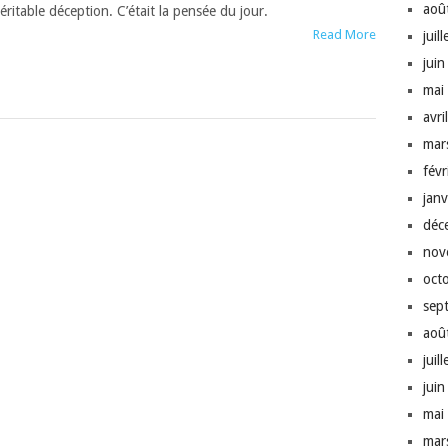
aoû
éri­ta­ble déception. C’é­tait la pen­sée du jour.
Read More
juil
jui
mai
avri
mar
fév
jan
déc
nov
oct
sep
aoû
juil
jui
mai
mar