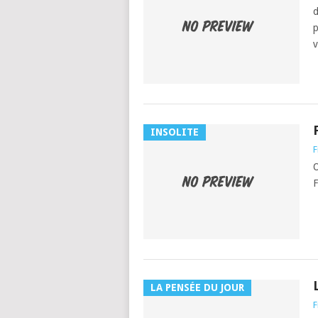
d
p
v
INSOLITE
F
O
F
LA PENSÉE DU JOUR
F