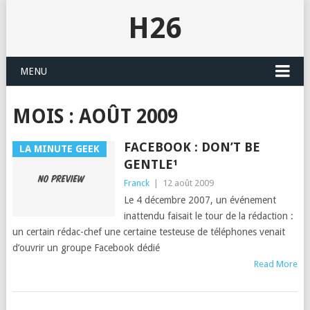
H26
MENU
MOIS :
AOÛT 2009
FACEBOOK : DON’T BE
LA MINUTE GEEK
GENTLE¹
Franck
|
12 août 2009
Le 4 décem­bre 2007, un événe­ment
inat­ten­du fai­sait le tour de la rédac­tion :
un cer­tain rédac-chef une cer­taine tes­teuse de télé­phones venait
d’ou­vrir un groupe Face­book dédié
Read More