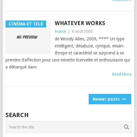
WHATEVER WORKS
CINÉMA ET TÉLÉ
Franck
|
6 août 2009
de Woody Allen, 2009, **** Un type
intel­li­gent, dés­abusé, cynique, mis­an­
thrope et car­ac­tériel se sur­prend à se
pren­dre d’af­fec­tion pour une minette écervelée et ent­hou­si­aste qui
a débar­qué dans
Read More
POSTS
Newer posts
NAVIGATION
SEARCH