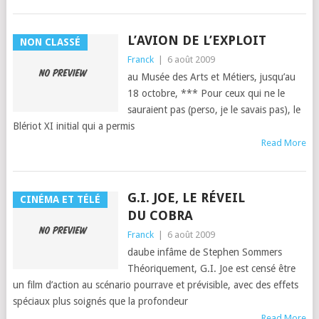
L’AVION DE L’EXPLOIT
NON CLASSÉ
Franck
|
6 août 2009
au Musée des Arts et Métiers, jusqu’au
18 octobre, *** Pour ceux qui ne le
sauraient pas (per­so, je le savais pas), le
Bléri­ot XI ini­tial qui a per­mis
Read More
G.I. JOE, LE RÉVEIL
CINÉMA ET TÉLÉ
DU COBRA
Franck
|
6 août 2009
daube infâme de Stephen Sommers
Théorique­ment, G.I. Joe est cen­sé être
un film d’ac­tion au scé­nario pour­rave et prévis­i­ble, avec des effets
spé­ci­aux plus soignés que la pro­fondeur
Read More