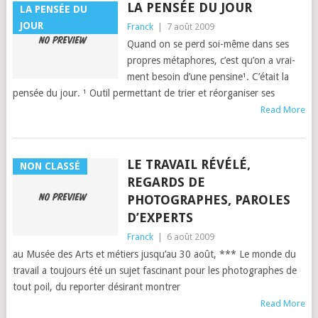
LA PENSÉE DU JOUR
LA PENSÉE DU
JOUR
Franck
|
7 août 2009
Quand on se perd soi-même dans ses
pro­pres métaphores, c’est qu’on a vrai­
ment besoin d’une pensine¹. C’é­tait la
pen­sée du jour. ¹ Out­il per­me­t­tant de tri­er et réor­gan­is­er ses
Read More
LE TRAVAIL RÉVÉLÉ,
NON CLASSÉ
REGARDS DE
PHOTOGRAPHES, PAROLES
D’EXPERTS
Franck
|
6 août 2009
au Musée des Arts et métiers jusqu’au 30 août, *** Le monde du
tra­vail a tou­jours été un sujet fasci­nant pour les pho­tographes de
tout poil, du reporter désir­ant mon­tr­er
Read More