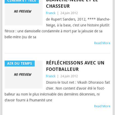
CINÉMA ET TÉLÉ
CHASSEUR
Franck
|
24 juin 2012
de Rupert Sanders, 2012, **** Blanche-
Neige, à la base, c’est une his­toire plutôt
féroce : une damoi­selle con­damnée à mort par la jalousie de sa
belle-mère (ou de sa
Read More
RÉFLÉCHISSONS AVEC UN
AIR DU TEMPS
FOOTBALLEUR
Franck
|
24 juin 2012
Dis­ons-le tout net : Vikash Dho­ra­soo fait
chi­er. Non con­tent d’avoir été le foot­
balleur au nom le plus inécriv­able des dernières décen­nies, ni
d’avoir fourni à l’hu­man­ité une
Read More