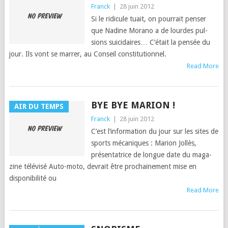
Franck
|
28 juin 2012
Si le ridicule tuait, on pour­rait penser
que Nadine Mora­no a de lour­des pul­
sions suicidaires… C’é­tait la pen­sée du
jour. Ils vont se mar­rer, au Con­seil constitutionnel.
Read More
BYE BYE MARION !
AIR DU TEMPS
Franck
|
28 juin 2012
C’est l’in­for­ma­tion du jour sur les sites de
sports mécaniques : Mar­i­on Jol­lès,
présen­ta­trice de longue date du mag­a­
zine télévisé Auto-moto, devrait être prochaine­ment mise en
disponi­bil­ité ou
Read More