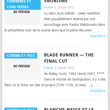
SNOBISME
CONFRÈRES ET
CONS FRÈRES
Franck
|
25 juin 2012
Lu dans Auto heb­do : Lewis Hamil­ton
était pass­able­ment énervé par son
accrochage avec Pas­tor Mal­don­a­do dans
le pénul­tième tour de la course alors que le pilote McLaren
Read More
BLADE RUNNER — THE
CINÉMA ET TÉLÉ
FINAL CUT
Franck
|
24 juin 2012
de Rid­ley Scott, 1982 révisé 2007, ****
Dans le monde de l’an­tic­i­pa­tion, il y a des
films où le futur est clair et pro­pre (THX 1138, In time, …),
Read More
BLANCHE-NEIGE ET LE