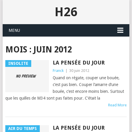
H26
MENU
MOIS :
JUIN 2012
LA PENSÉE DU JOUR
INSOLITE
Franck
|
30 juin 2012
Quand on régate, couper une bouée,
c’est pas bien. Couper l’a­marre d’une
bouée, c’est encore moins bien. Surtout
que les quilles de M34 sont pas faites pour. C’é­tait la
Read More
LA PENSÉE DU JOUR
AIR DU TEMPS