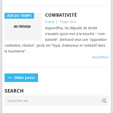
COMBATIVITÉ
AIR DU TEMPS
Franck
|
19 juin 2012
Aujour­d’hui, les députés de droite
n’avaient qu’un mot à la bouche : “com­
bat­iv­ité”. Bertrand veut une “oppo­si­tion
com­bat­ive, résolue”, Jacob est “loy­al, chaleureux et com­bat­if dans
la tourmente”…
Read More
POSTS
Older posts
NAVIGATION
SEARCH