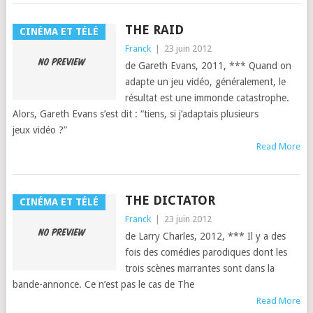
THE RAID
CINÉMA ET TÉLÉ
Franck
|
23 juin 2012
de Gareth Evans, 2011, *** Quand on
adapte un jeu vidéo, générale­ment, le
résul­tat est une immonde cat­a­stro­phe.
Alors, Gareth Evans s’est dit : “tiens, si j’adap­tais plusieurs
jeux vidéo ?”
Read More
THE DICTATOR
CINÉMA ET TÉLÉ
Franck
|
23 juin 2012
de Lar­ry Charles, 2012, *** Il y a des
fois des comédies par­o­diques dont les
trois scènes mar­rantes sont dans la
bande-annonce. Ce n’est pas le cas de The
Read More