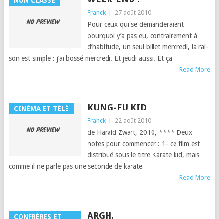
NON CLASSÉ
Franck
|
27 août 2010
Pour ceux qui se deman­deraient
pourquoi y’a pas eu, con­traire­ment à
d’habi­tude, un seul bil­let mer­cre­di, la rai­
son est sim­ple : j’ai bossé mercredi. Et jeu­di aussi. Et ça
Read More
KUNG-FU KID
CINÉMA ET TÉLÉ
Franck
|
22 août 2010
de Har­ald Zwart, 2010, **** Deux
notes pour commencer : 1- ce film est
dis­tribué sous le titre Karate kid, mais
comme il ne par­le pas une sec­onde de karate
Read More
ARGH.
CONFRÈRES ET