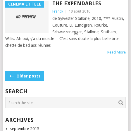
THE EXPENDABLES
CINÉMA ET TÉLÉ
Franck
|
19 août 2010
de Sylvester Stal­lone, 2010, *** Austin,
Cou­ture, Li, Lund­gren, Rourke,
Schwarzeneg­ger, Stal­lone, Statham,
Willis. Ah oui, y’a du mus­cle… C’est sans doute la plus belle bro­
chette de bad ass réu­nies
Read More
POSTS
Older posts
NAVIGATION
SEARCH
ARCHIVES
septembre 2015