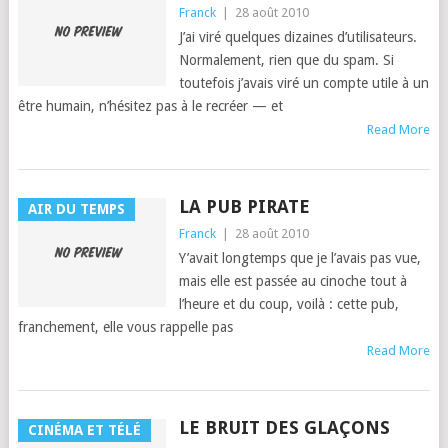
Franck
|
28 août 2010
J’ai viré quelques dizaines d’u­til­isa­teurs.
Nor­male­ment, rien que du spam. Si
toute­fois j’avais viré un compte utile à un
être humain, n’hésitez pas à le recréer — et
Read More
LA PUB PIRATE
AIR DU TEMPS
Franck
|
28 août 2010
Y’avait longtemps que je l’avais pas vue,
mais elle est passée au cinoche tout à
l’heure et du coup, voilà : cette pub,
franche­ment, elle vous rap­pelle pas
Read More
LE BRUIT DES GLAÇONS
CINÉMA ET TÉLÉ