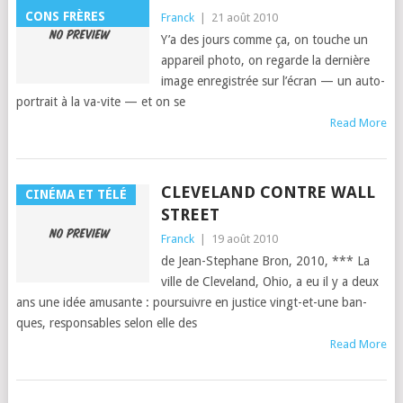
CONS FRÈRES
Franck
|
21 août 2010
Y’a des jours comme ça, on touche un
appareil pho­to, on regarde la dernière
image enreg­istrée sur l’écran — un auto-
por­trait à la va-vite — et on se
Read More
CLEVELAND CONTRE WALL
CINÉMA ET TÉLÉ
STREET
Franck
|
19 août 2010
de Jean-Stephane Bron, 2010, *** La
ville de Cleve­land, Ohio, a eu il y a deux
ans une idée amu­sante : pour­suiv­re en jus­tice vingt-et-une ban­
ques, respon­s­ables selon elle des
Read More