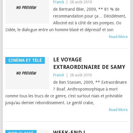
Franck
|
28 août 2010
de Bertrand Bli­er, 2009, ** 81 % de
recom­man­da­tion pour ça… Décidé­ment,
Allociné est à côté de ses pom­pes. Oo
L’idée, le dia­logue entre un homme blasé et dépres­sif et son
Read More
LE VOYAGE
CINÉMA ET TÉLÉ
EXTRAORDINAIRE DE SAMY
Franck
|
28 août 2010
de Ben Stassen, 2009, ** Extra­or­di­naire
? Boaf. Anthro­po­mor­phique à mort
comme tous les trucs de ce genre, c’est surtout niais et prévis­i­ble
jusqu’au dernier rebondisse­ment. Le gen­til crabe,
Read More
WEEK-END !