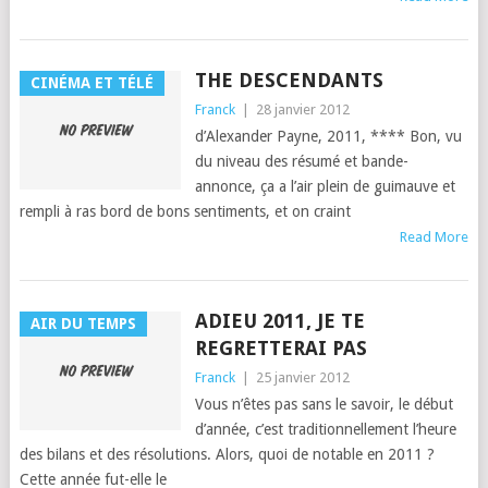
THE DESCENDANTS
CINÉMA ET TÉLÉ
Franck
|
28 janvier 2012
d’Alexan­der Payne, 2011, **** Bon, vu
du niveau des résumé et bande-
annonce, ça a l’air plein de guimauve et
rem­pli à ras bord de bons sen­ti­ments, et on craint
Read More
ADIEU 2011, JE TE
AIR DU TEMPS
REGRETTERAI PAS
Franck
|
25 janvier 2012
Vous n’êtes pas sans le savoir, le début
d’an­née, c’est tra­di­tion­nelle­ment l’heure
des bilans et des résolutions. Alors, quoi de notable en 2011 ?
Cette année fut-elle le