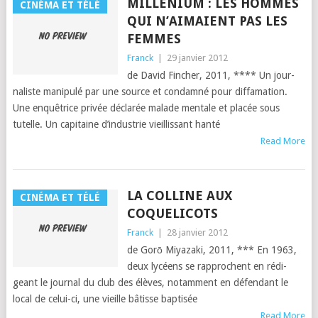
MILLENIUM : LES HOMMES
CINÉMA ET TÉLÉ
QUI N’AIMAIENT PAS LES
FEMMES
Franck
|
29 janvier 2012
de David Finch­er, 2011, **** Un jour­
nal­iste manip­ulé par une source et con­damné pour diffama­tion.
Une enquêtrice privée déclarée malade men­tale et placée sous
tutelle. Un cap­i­taine d’in­dus­trie vieil­lis­sant han­té
Read More
LA COLLINE AUX
CINÉMA ET TÉLÉ
COQUELICOTS
Franck
|
28 janvier 2012
de Gorō Miyaza­ki, 2011, *** En 1963,
deux lycéens se rap­prochent en rédi­
geant le jour­nal du club des élèves, notam­ment en défen­dant le
local de celui-ci, une vieille bâtisse bap­tisée
Read More