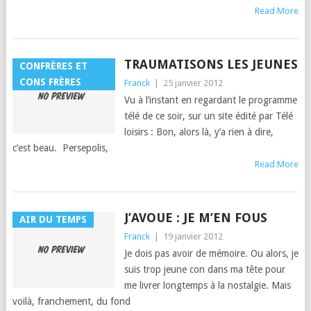
Read More
TRAUMATISONS LES JEUNES
CONFRÈRES ET
CONS FRÈRES
Franck
|
25 janvier 2012
Vu à l’in­stant en regar­dant le pro­gramme
télé de ce soir, sur un site édité par Télé
loisirs : Bon, alors là, y’a rien à dire,
c’est beau. Perse­po­lis,
Read More
J’AVOUE : JE M’EN FOUS
AIR DU TEMPS
Franck
|
19 janvier 2012
Je dois pas avoir de mémoire. Ou alors, je
suis trop jeune con dans ma tête pour
me livr­er longtemps à la nostalgie. Mais
voilà, franche­ment, du fond