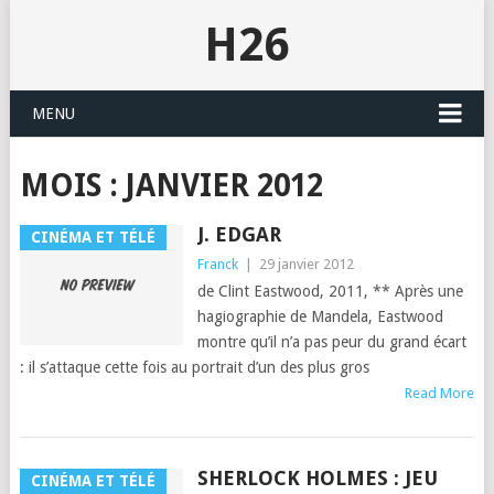
H26
MENU
MOIS :
JANVIER 2012
J. EDGAR
CINÉMA ET TÉLÉ
Franck
|
29 janvier 2012
de Clint East­wood, 2011, ** Après une
hagiogra­phie de Man­dela, East­wood
mon­tre qu’il n’a pas peur du grand écart
: il s’at­taque cette fois au por­trait d’un des plus gros
Read More
SHERLOCK HOLMES : JEU
CINÉMA ET TÉLÉ