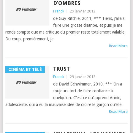
D’OMBRES
Franck
|
29 janvier 2012
de Guy Ritchie, 2011, *** Tiens, j’al­lais
faire une grosse dia­tribe, et puis je me
rends compte que ma cri­tique du pre­mier reste totale­ment val­able.
Du coup, pre­mière­ment, je
Read More
TRUST
CINÉMA ET TÉLÉ
Franck
|
29 janvier 2012
de David Schwim­mer, 2010, *** On a
tou­jours tort de faire con­fi­ance à
quelqu’un. C’est ce qu’ap­prend Annie,
ado­les­cente, qui a eu la mau­vaise idée de croire le garçon qu’elle
Read More