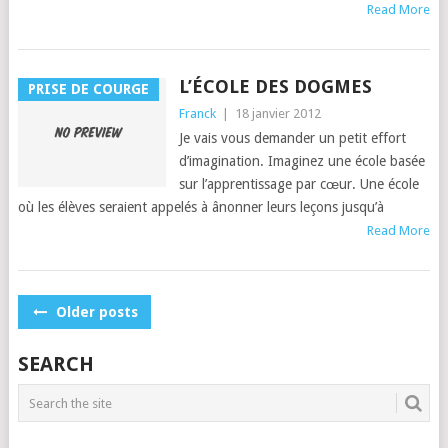
Read More
L’ÉCOLE DES DOGMES
PRISE DE COURGE
Franck
|
18 janvier 2012
Je vais vous deman­der un petit effort
d’imagination. Imag­inez une école basée
sur l’ap­pren­tis­sage par cœur. Une école
où les élèves seraient appelés à ânon­ner leurs leçons jusqu’à
Read More
POSTS
Older posts
NAVIGATION
SEARCH