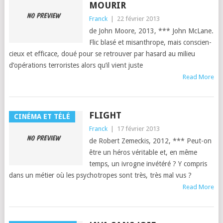
MOURIR
Franck
|
22 février 2013
de John Moore, 2013, *** John McLane.
Flic blasé et mis­an­thrope, mais con­scien­
cieux et effi­cace, doué pour se retrou­ver par hasard au milieu
d’opéra­tions ter­ror­istes alors qu’il vient juste
Read More
FLIGHT
CINÉMA ET TÉLÉ
Franck
|
17 février 2013
de Robert Zemeck­is, 2012, *** Peut-on
être un héros véri­ta­ble et, en même
temps, un ivrogne invétéré ? Y com­pris
dans un méti­er où les psy­chotropes sont très, très mal vus ?
Read More