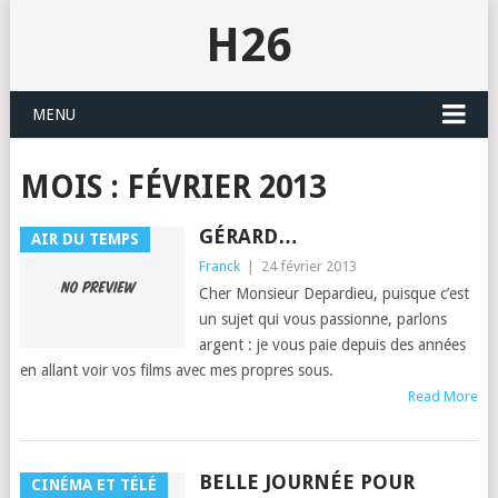
H26
MENU
MOIS :
FÉVRIER 2013
GÉRARD…
AIR DU TEMPS
Franck
|
24 février 2013
Cher Mon­sieur Depardieu, puisque c’est
un sujet qui vous pas­sionne, par­lons
argent : je vous paie depuis des années
en allant voir vos films avec mes pro­pres sous.
Read More
BELLE JOURNÉE POUR
CINÉMA ET TÉLÉ