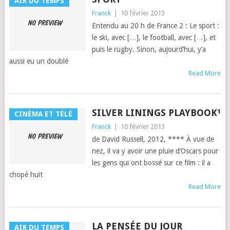
AIR DU TEMPS
Franck
|
10 février 2013
Enten­du au 20 h de France 2 : Le sport :
le ski, avec […], le foot­ball, avec […], et
puis le rugby. Sinon, aujour­d’hui, y’a
aus­si eu un dou­blé
Read More
SILVER LININGS PLAYBOOK¹
CINÉMA ET TÉLÉ
Franck
|
10 février 2013
de David Rus­sell, 2012, **** À vue de
nez, il va y avoir une pluie d’Oscars pour
les gens qui ont bossé sur ce film : il a
chopé huit
Read More
LA PENSÉE DU JOUR
AIR DU TEMPS