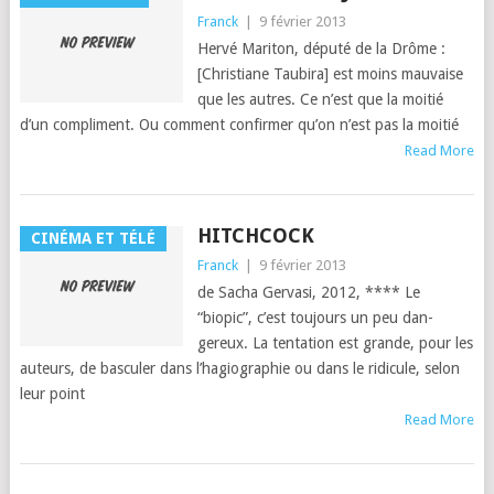
Franck
|
9 février 2013
Hervé Mari­ton, député de la Drôme :
[Chris­tiane Taubi­ra] est moins mau­vaise
que les autres. Ce n’est que la moitié
d’un compliment. Ou com­ment con­firmer qu’on n’est pas la moitié
Read More
HITCHCOCK
CINÉMA ET TÉLÉ
Franck
|
9 février 2013
de Sacha Ger­vasi, 2012, **** Le
“biopic”, c’est tou­jours un peu dan­
gereux. La ten­ta­tion est grande, pour les
auteurs, de bas­culer dans l’ha­giogra­phie ou dans le ridicule, selon
leur point
Read More