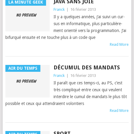
JAVA SANS JOIE
LA MINUTE GEEK
Franck
|
16 février 2013
Il y a quelques années, j’ai suivi un cur­
sus en infor­ma­tique, plus par­ti­c­ulière­
ment ori­en­té vers la pro­gram­ma­tion. J’ai
bifurqué ensuite et ne touche plus à un code que
Read More
DÉCUMUL DES MANDATS
AIR DU TEMPS
Franck
|
16 février 2013
Il paraît que ces temps-ci, au PS, c’est
très com­pliqué entre ceux qui veu­lent
inter­dire le cumul de man­dats le plus tôt
pos­si­ble et ceux qui attendraient volon­tiers
Read More
SPORT