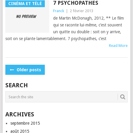
7 PSYCHOPATHES
CINÉMA ET TÉLÉ
Franck
|
2 février 2013
de Mar­tin McDon­agh, 2012, ** Le film
qui se racon­te lui-même, c’est sou­vent
un quitte ou dou­ble : soit on y arrive,
soit on se plante lamentablement. 7 psy­chopathes, c’est
Read More
POSTS
Older posts
NAVIGATION
SEARCH
ARCHIVES
septembre 2015
août 2015